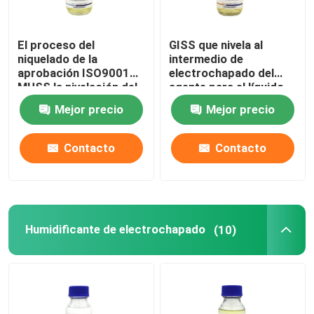
El proceso del
GISS que nivela al
niquelado de la
intermedio de
aprobación ISO9001
electrochapado del
MUSS la nivelación del
agente para el líquido
agente y del
amarillo de cobre ácido
Mejor precio
Mejor precio
abrillantador
Contacto
Contacto
Humidificante de electrochapado
(10)