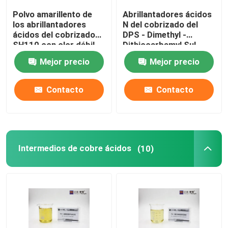
Polvo amarillento de
Abrillantadores ácidos
Proceso del estañado
los abrillantadores
N del cobrizado del
ácidos del cobrizado
DPS - Dimethyl -
SH110 con olor débil
Dithiocarbamyl Sul
Propyl
Sustancias químicas de electrochapado
Mejor precio
Mejor precio
Contacto
Contacto
Intermedios de cobre ácidos
(10)