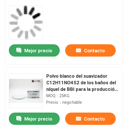
Mejor precio
Contacto
Polvo blanco del suavizador
C12H11NO4S2 de los baños del
níquel de BBI para la producción
un depósito blanco brillante
MOQ：25KG
Precio：negotiable
Mejor precio
Contacto