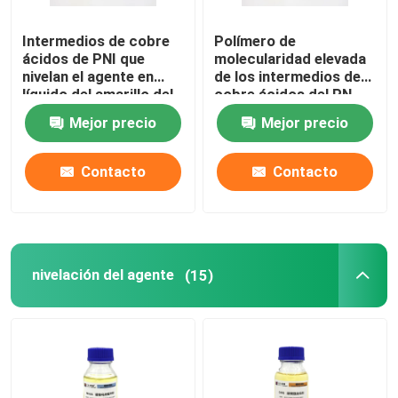
Intermedios de cobre
Polímero de
ácidos de PNI que
molecularidad elevada
nivelan el agente en
de los intermedios de
líquido del amarillo del
cobre ácidos del PN
área del LCD
para el abrillantador de
Mejor precio
Mejor precio
cobre ácido
Contacto
Contacto
nivelación del agente
(15)