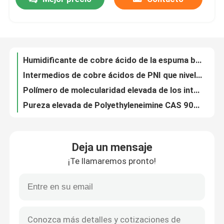
Humidificante de cobre ácido de la espuma baja para el proceso del PWB
Intermedios de cobre ácidos de PNI que nivelan el agente en líquido del amarillo del área del LCD
Viaje de la fábrica
Polímero de molecularidad elevada de los intermedios de cobre ácidos del PN para el abrillantador de cobre ácido
Pureza elevada de Polyethyleneimine CAS 9002-98-6 el 99% del proceso del niquelado de MDG
Intermedios de cobre ácidos de SLP que nivelan el agente en líquido transparente del claro del área del LCD
Control de calidad
Intermedios de cobre ácidos de GISS para el cobre ácido un derivado de Polyethyleneimine
Solución brillante del niquelado de PABS, formiato Cas 125678 de Diethylaminopropyne 52 6
Contáctenos
Sustancias químicas de electrochapado del MAPA, CAS 2978 58 solución de electrochapado de 7 níqueles
Solución del niquelado del DEP, insoluble en abrillantador de electrochapado del níquel del agua
Solicitar presupuesto
SSO3, agente para quitar la impureza en baños del níquel, agente del hierro de la tolerancia de las impurezas
Deja un mensaje
ATPN, agente para el niquelado, betaína de S-carboxyethylisothiuronium, purificador de la tolerancia de las impurezas del baño del níquel
Abrillantadores ácidos del cobrizado
¡Te llamaremos pronto!
Sodio Allylsulfonate del ALS que lanza el líquido descolorido del poder o amarillento claro
Sal brillante del sodio del éter de Propargyl 3 Sulfopropyl de los intermedios del níquel de los ESTALLIDOS
Intermedios de cobre ácidos
intermedios de electrochapado Dihydroxy C4H6O2 CAS de 1 4 2 níquel de Butyne 110 65 6
Abrillantador del abrillantador C8H14O4 del niquelado de BEO y duración nivelando el agente
nivelación del agente