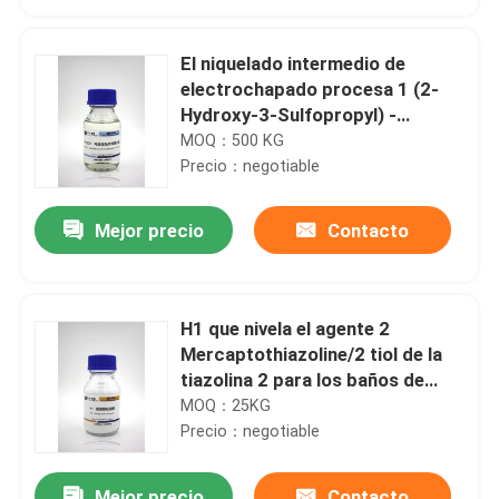
El niquelado intermedio de
electrochapado procesa 1 (2-
Hydroxy-3-Sulfopropyl) -
Pyridinium Betane
MOQ：500 KG
Precio：negotiable
Mejor precio
Contacto
H1 que nivela el agente 2
Hogar
Mercaptothiazoline/2 tiol de la
tiazolina 2 para los baños de
cobre ácidos
MOQ：25KG
Productos
Precio：negotiable
Sobre nosotros
Mejor precio
Contacto