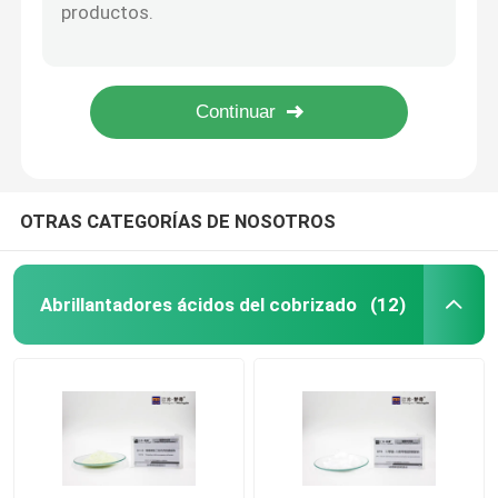
Alcohol líquido amarillento o amarillo de Propoxylate de Propargyl del abrillantador del niquelado de PAP
El abrillantador Propynol del niquelado de PME etoxila CAS 3973 18 0 líquidos amarillos
Humidificante de electrochapado
Abrillantador 5 Oxa 2 Octyne del niquelado del BMP 1/7 buena solubilidad del diol C7H12O3
Diol CAS de Ynoxypropane el 1/2 del apoyo 2 del abrillantador 3 del niquelado de POPDH 13580 38 6
Intermedios brillantes del níquel
Sodio Propynesulfonate del picosegundo amarillento o líquido C3H3NaO3S CAS 55947 de Brown 46 1
abrillantador del niquelado
OTRAS CATEGORÍAS DE NOSOTROS
Suavizador de los baños del níquel
Abrillantadores ácidos del cobrizado
(12)
Purificador del baño del níquel
Proceso del cobrizado
Proceso del niquelado