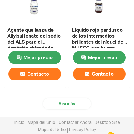
Agente que lanza de
Líquido rojo pardusco
Allylsulfonate del sodio
de los intermedios
del ALS para el
brillantes del níquel del
depósito ablandado
MUSGO con bueno
excelente
cubriendo poder
Mejor precio
Mejor precio
Contacto
Contacto
Vea más
Inicio
Mapa del Sitio
Contactar Ahora
Desktop Site
Mapa del Sitio
Privacy Policy